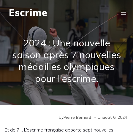
Escrime
2024 : Une nouvelle
saison après 7 nouvelles
médailles olympiques
pour l’escrime.
-
by
Pierre Bernard
on
août 6, 2024
Et de 7… L’escrime française apporte sept nouvelles