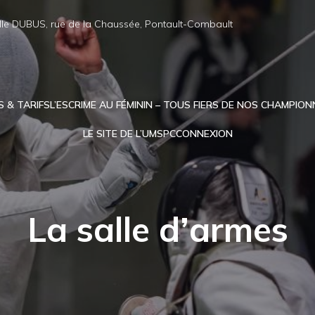
lle DUBUS, rue de la Chaussée, Pontault-Combault
S & TARIFS
L’ESCRIME AU FÉMININ – TOUS FIERS DE NOS CHAMPION
LE SITE DE L’UMSPC
CONNEXION
La salle d’armes