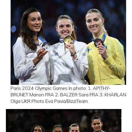
Paris 2024 Olympic Games In photo: 1. APITHY-
BRUNET Manon FRA 2. BALZER Sara FRA 3. KHARLAN
Olga UKR Photo Eva Pavia/BizziTeam